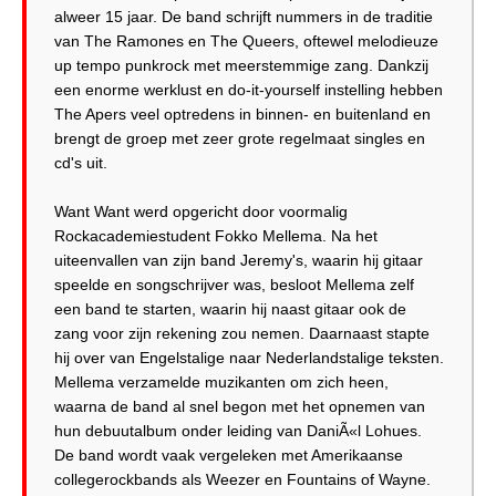
alweer 15 jaar. De band schrijft nummers in de traditie
van The Ramones en The Queers, oftewel melodieuze
up tempo punkrock met meerstemmige zang. Dankzij
een enorme werklust en do-it-yourself instelling hebben
The Apers veel optredens in binnen- en buitenland en
brengt de groep met zeer grote regelmaat singles en
cd's uit.
Want Want werd opgericht door voormalig
Rockacademiestudent Fokko Mellema. Na het
uiteenvallen van zijn band Jeremy's, waarin hij gitaar
speelde en songschrijver was, besloot Mellema zelf
een band te starten, waarin hij naast gitaar ook de
zang voor zijn rekening zou nemen. Daarnaast stapte
hij over van Engelstalige naar Nederlandstalige teksten.
Mellema verzamelde muzikanten om zich heen,
waarna de band al snel begon met het opnemen van
hun debuutalbum onder leiding van DaniÃ«l Lohues.
De band wordt vaak vergeleken met Amerikaanse
collegerockbands als Weezer en Fountains of Wayne.