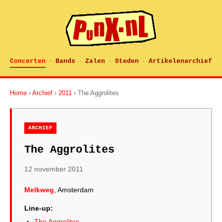
Concerten
Bands
Zalen
Steden
Artikelenarchief
·
·
·
·
Home
›
Archief
›
2011
› The Aggrolites
ARCHIEF
The Aggrolites
12 november 2011
Melkweg
, Amsterdam
Line-up:
The Aggrolites