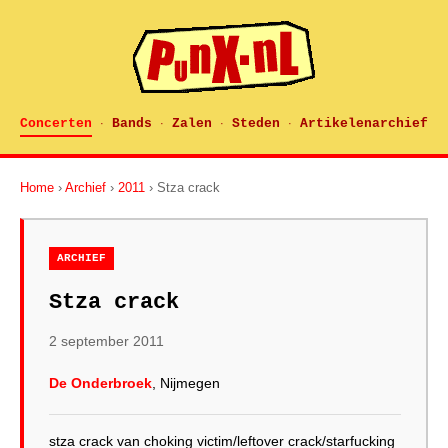
Concerten
Bands
Zalen
Steden
Artikelenarchief
·
·
·
·
Home
›
Archief
›
2011
› Stza crack
ARCHIEF
Stza crack
2 september 2011
De Onderbroek
, Nijmegen
stza crack van choking victim/leftover crack/starfucking