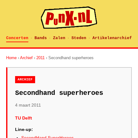
Concerten
Bands
Zalen
Steden
Artikelenarchief
·
·
·
·
Home
›
Archief
›
2011
› Secondhand superheroes
ARCHIEF
Secondhand superheroes
4 maart 2011
TU Delft
Line-up:
SecondHand SuperHeroes