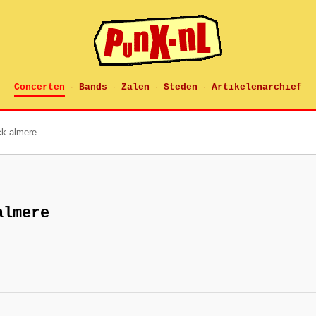
Concerten
Bands
Zalen
Steden
Artikelenarchief
·
·
·
·
ck almere
almere