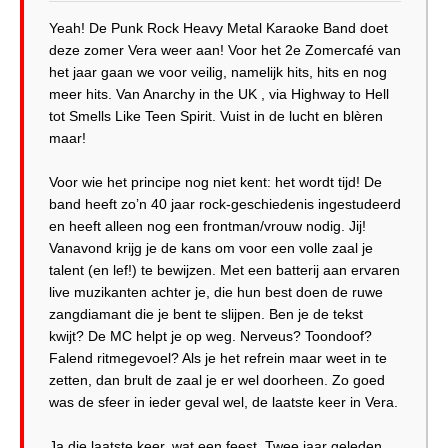
Yeah! De Punk Rock Heavy Metal Karaoke Band doet
deze zomer Vera weer aan! Voor het 2e Zomercafé van
het jaar gaan we voor veilig, namelijk hits, hits en nog
meer hits. Van Anarchy in the UK , via Highway to Hell
tot Smells Like Teen Spirit. Vuist in de lucht en blèren
maar!
Voor wie het principe nog niet kent: het wordt tijd! De
band heeft zo’n 40 jaar rock-geschiedenis ingestudeerd
en heeft alleen nog een frontman/vrouw nodig. Jij!
Vanavond krijg je de kans om voor een volle zaal je
talent (en lef!) te bewijzen. Met een batterij aan ervaren
live muzikanten achter je, die hun best doen de ruwe
zangdiamant die je bent te slijpen. Ben je de tekst
kwijt? De MC helpt je op weg. Nerveus? Toondoof?
Falend ritmegevoel? Als je het refrein maar weet in te
zetten, dan brult de zaal je er wel doorheen. Zo goed
was de sfeer in ieder geval wel, de laatste keer in Vera.
Ja die laatste keer, wat een feest. Twee jaar geleden