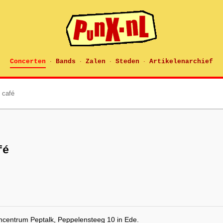
Concerten
Bands
Zalen
Steden
Artikelenarchief
·
·
·
·
 café
fé
ncentrum Peptalk, Peppelensteeg 10 in Ede.