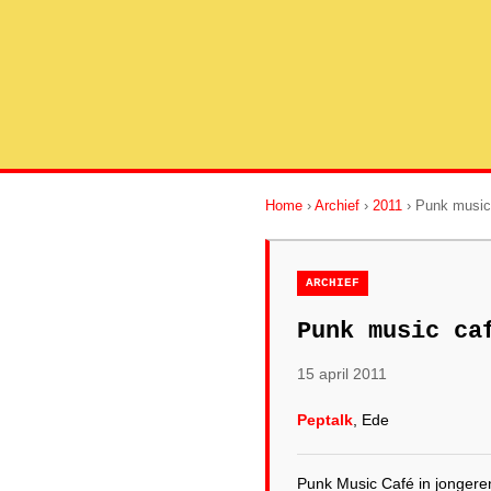
Home
›
Archief
›
2011
› Punk music
ARCHIEF
Punk music ca
15 april 2011
Peptalk
, Ede
Punk Music Café in jongere