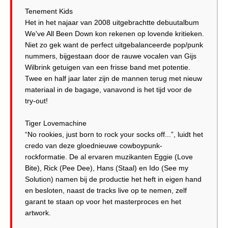
Tenement Kids
Het in het najaar van 2008 uitgebrachtte debuutalbum
We've All Been Down kon rekenen op lovende kritieken.
Niet zo gek want de perfect uitgebalanceerde pop/punk
nummers, bijgestaan door de rauwe vocalen van Gijs
Wilbrink getuigen van een frisse band met potentie.
Twee en half jaar later zijn de mannen terug met nieuw
materiaal in de bagage, vanavond is het tijd voor de
try-out!
Tiger Lovemachine
“No rookies, just born to rock your socks off...”, luidt het
credo van deze gloednieuwe cowboypunk-
rockformatie. De al ervaren muzikanten Eggie (Love
Bite), Rick (Pee Dee), Hans (Staal) en Ido (See my
Solution) namen bij de productie het heft in eigen hand
en besloten, naast de tracks live op te nemen, zelf
garant te staan op voor het masterproces en het
artwork.