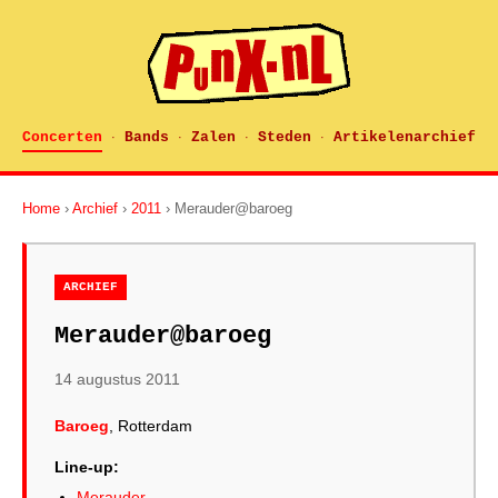
Concerten
Bands
Zalen
Steden
Artikelenarchief
·
·
·
·
Home
›
Archief
›
2011
› Merauder@baroeg
ARCHIEF
Merauder@baroeg
14 augustus 2011
Baroeg
, Rotterdam
Line-up:
Merauder