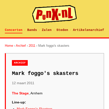
Concerten
Bands
Zalen
Steden
Artikelenarchief
·
·
·
·
Home
›
Archief
›
2011
› Mark foggo's skasters
ARCHIEF
Mark foggo's skasters
12 maart 2011
The Stage
, Arnhem
Line-up:
Mark Foggo's Skasters