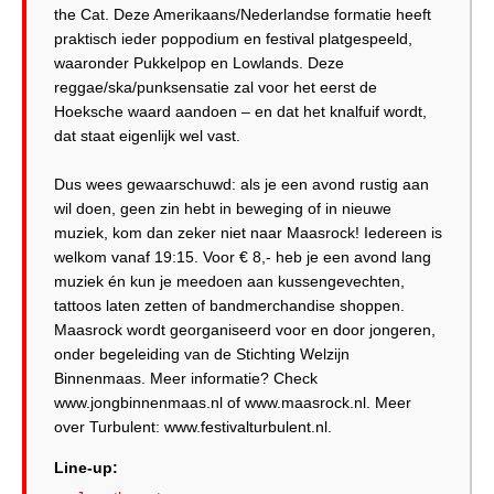
the Cat. Deze Amerikaans/Nederlandse formatie heeft
praktisch ieder poppodium en festival platgespeeld,
waaronder Pukkelpop en Lowlands. Deze
reggae/ska/punksensatie zal voor het eerst de
Hoeksche waard aandoen – en dat het knalfuif wordt,
dat staat eigenlijk wel vast.
Dus wees gewaarschuwd: als je een avond rustig aan
wil doen, geen zin hebt in beweging of in nieuwe
muziek, kom dan zeker niet naar Maasrock! Iedereen is
welkom vanaf 19:15. Voor € 8,- heb je een avond lang
muziek én kun je meedoen aan kussengevechten,
tattoos laten zetten of bandmerchandise shoppen.
Maasrock wordt georganiseerd voor en door jongeren,
onder begeleiding van de Stichting Welzijn
Binnenmaas. Meer informatie? Check
www.jongbinnenmaas.nl of www.maasrock.nl. Meer
Line-up: