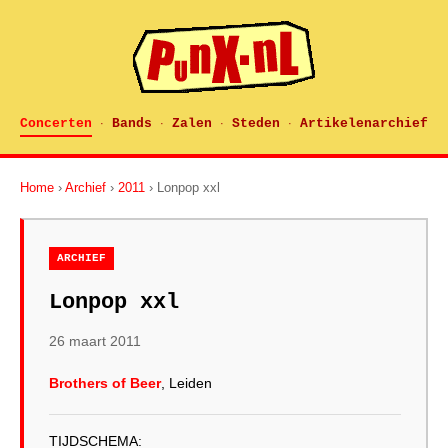
Concerten
Bands
Zalen
Steden
Artikelenarchief
·
·
·
·
Home
›
Archief
›
2011
› Lonpop xxl
ARCHIEF
Lonpop xxl
26 maart 2011
Brothers of Beer
, Leiden
TIJDSCHEMA: