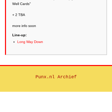
Well Cards"
+ 2 TBA
more info soon
Line-up:
Long Way Down
Punx.nl Archief