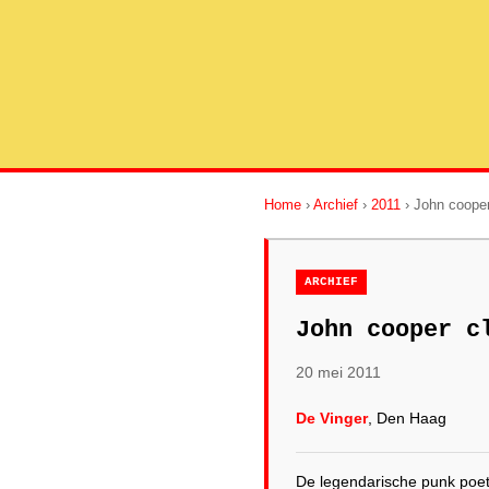
Home
›
Archief
›
2011
› John cooper
ARCHIEF
John cooper c
20 mei 2011
De Vinger
, Den Haag
De legendarische punk p