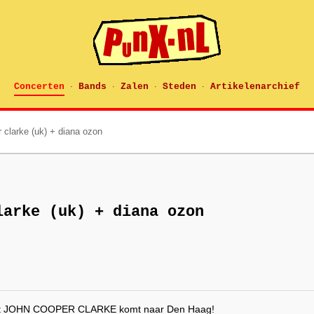
Concerten
Bands
Zalen
Steden
Artikelenarchief
·
·
·
·
 clarke (uk) + diana ozon
larke (uk) + diana ozon
oet JOHN COOPER CLARKE komt naar Den Haag!