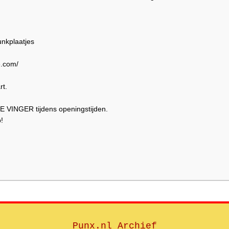
unkplaatjes
e.com/
rt.
 DE VINGER tijdens openingstijden.
!
Punx.nl Archief