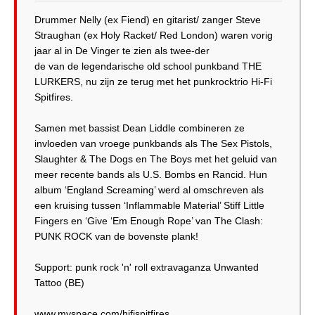
Drummer Nelly (ex Fiend) en gitarist/ zanger Steve
Straughan (ex Holy Racket/ Red London) waren vorig
jaar al in De Vinger te zien als twee-der
de van de legendarische old school punkband THE
LURKERS, nu zijn ze terug met het punkrocktrio Hi-Fi
Spitfires.
Samen met bassist Dean Liddle combineren ze
invloeden van vroege punkbands als The Sex Pistols,
Slaughter & The Dogs en The Boys met het geluid van
meer recente bands als U.S. Bombs en Rancid. Hun
album ‘England Screaming’ werd al omschreven als
een kruising tussen ‘Inflammable Material’ Stiff Little
Fingers en ‘Give ‘Em Enough Rope’ van The Clash:
PUNK ROCK van de bovenste plank!
Support: punk rock 'n' roll extravaganza Unwanted
Tattoo (BE)
www.myspace.com/hifispitfires