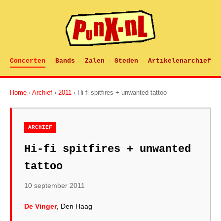
Concerten
Bands
Zalen
Steden
Artikelenarchief
·
·
·
·
Home
›
Archief
›
2011
› Hi-fi spitfires + unwanted tattoo
ARCHIEF
Hi-fi spitfires + unwanted
tattoo
10 september 2011
De Vinger
, Den Haag