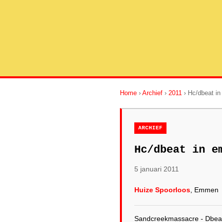
Home
›
Archief
›
2011
› Hc/dbeat i
ARCHIEF
Hc/dbeat in e
5 januari 2011
Huize Spoorloos
, Emmen
Sandcreekmassacre - Dbeat