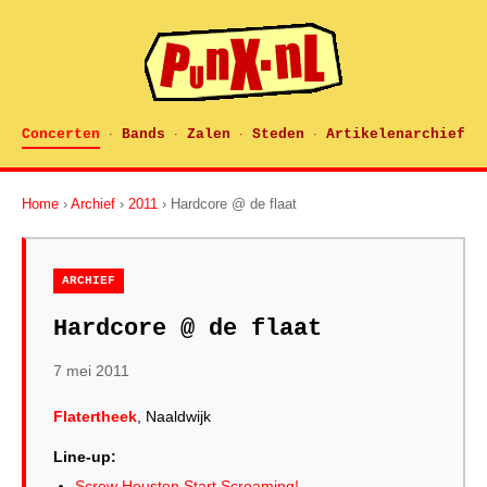
Concerten
Bands
Zalen
Steden
Artikelenarchief
·
·
·
·
Home
›
Archief
›
2011
› Hardcore @ de flaat
ARCHIEF
Hardcore @ de flaat
7 mei 2011
Flatertheek
, Naaldwijk
Line-up:
Screw Houston Start Screaming!