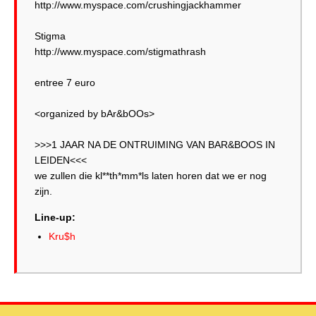
http://www.myspace.com/crushingjackhammer
Stigma
http://www.myspace.com/stigmathrash
entree 7 euro
<organized by bAr&bOOs>
>>>1 JAAR NA DE ONTRUIMING VAN BAR&BOOS IN
LEIDEN<<<
we zullen die kl**th*mm*ls laten horen dat we er nog
Line-up:
Kru$h