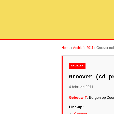
Home
›
Archief
›
2011
› Groover (cd
ARCHIEF
Groover (cd p
4 februari 2011
Gebouw-T
, Bergen op Zo
Line-up:
Groover