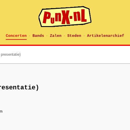
Concerten
Bands
Zalen
Steden
Artikelenarchief
·
·
·
·
 presentatie)
resentatie)
om