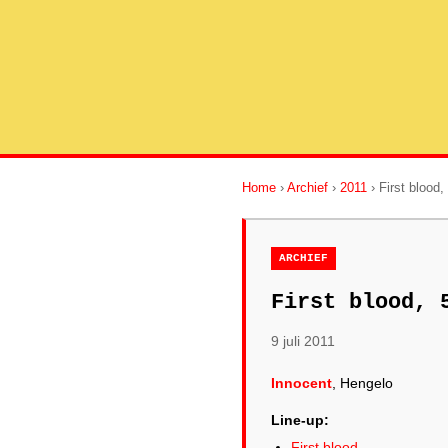
Home
›
Archief
›
2011
› First blood,
ARCHIEF
First blood, 
9 juli 2011
Innocent
, Hengelo
Line-up:
First blood