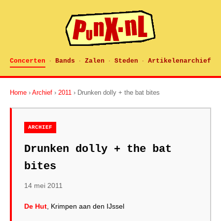
Concerten
Bands
Zalen
Steden
Artikelenarchief
·
·
·
·
Home
›
Archief
›
2011
› Drunken dolly + the bat bites
ARCHIEF
Drunken dolly + the bat
bites
14 mei 2011
De Hut
, Krimpen aan den IJssel