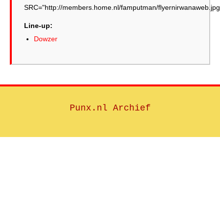
SRC="http://members.home.nl/famputman/flyernirwanaweb.jpg
Line-up:
Dowzer
Punx.nl Archief