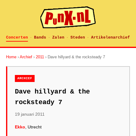
Concerten
Bands
Zalen
Steden
Artikelenarchief
·
·
·
·
Home
›
Archief
›
2011
› Dave hillyard & the rocksteady 7
ARCHIEF
Dave hillyard & the
rocksteady 7
19 januari 2011
Ekko
, Utrecht