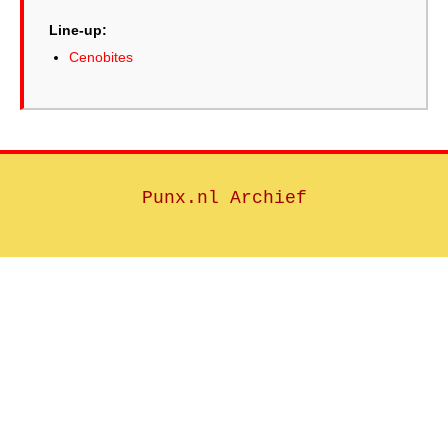
Line-up:
Cenobites
Punx.nl Archief