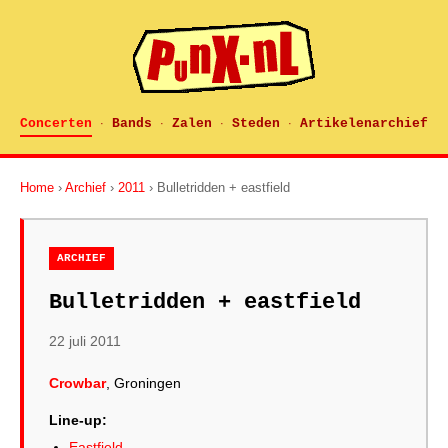
Concerten
Bands
Zalen
Steden
Artikelenarchief
·
·
·
·
Home
›
Archief
›
2011
› Bulletridden + eastfield
ARCHIEF
Bulletridden + eastfield
22 juli 2011
Crowbar
, Groningen
Line-up:
Eastfield