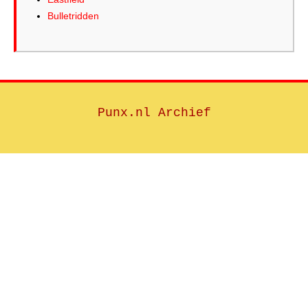
Bulletridden
Punx.nl Archief