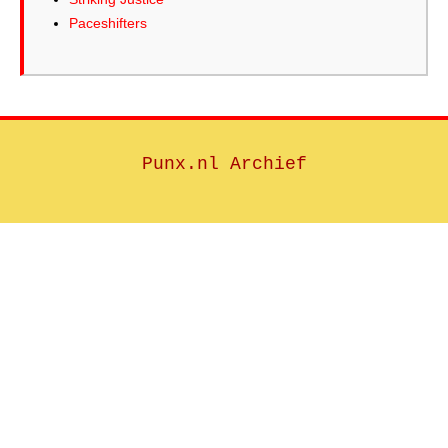
Paceshifters
Punx.nl Archief