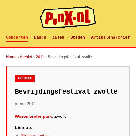
Concerten
Bands
Zalen
Steden
Artikelenarchief
·
·
·
·
Home
›
Archief
›
2011
› Bevrijdingsfestival zwolle
ARCHIEF
Bevrijdingsfestival zwolle
5 mei 2011
Wezenlandenpark
, Zwolle
Line-up:
Striking Justice