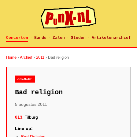
Concerten
Bands
Zalen
Steden
Artikelenarchief
·
·
·
·
Home
›
Archief
›
2011
› Bad religion
ARCHIEF
Bad religion
5 augustus 2011
013
, Tilburg
Line-up:
Bad Religion