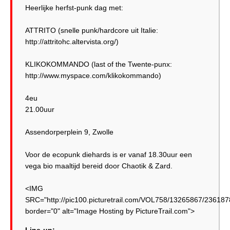
Heerlijke herfst-punk dag met:
ATTRITO (snelle punk/hardcore uit Italie:
http://attritohc.altervista.org/)
KLIKOKOMMANDO (last of the Twente-punx:
http://www.myspace.com/klikokommando)
4eu
21.00uur
Assendorperplein 9, Zwolle
Voor de ecopunk diehards is er vanaf 18.30uur een
vega bio maaltijd bereid door Chaotik & Zard.
<IMG
SRC="http://pic100.picturetrail.com/VOL758/13265867/23618
border="0" alt="Image Hosting by PictureTrail.com">