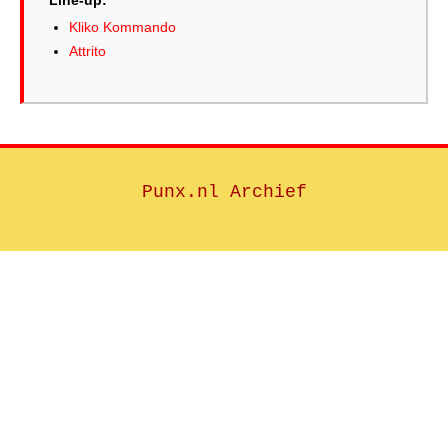
Line-up:
Kliko Kommando
Attrito
Punx.nl Archief