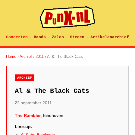
Concerten
Bands
Zalen
Steden
Artikelenarchief
·
·
·
·
Home
›
Archief
›
2011
› Al & The Black Cats
ARCHIEF
Al & The Black Cats
22 september 2011
The Rambler
, Eindhoven
Line-up:
Al & the Blackcats