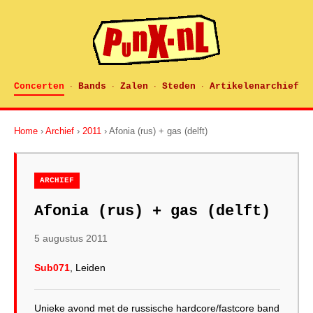
Concerten
Bands
Zalen
Steden
Artikelenarchief
·
·
·
·
Home
›
Archief
›
2011
› Afonia (rus) + gas (delft)
ARCHIEF
Afonia (rus) + gas (delft)
5 augustus 2011
Sub071
, Leiden
Unieke avond met de russische hardcore/fastcore band