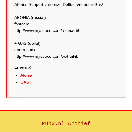
Afonia. Support van onze Delftse vrienden Gas!
AFONIA (russia!)
fastcore
http://www.myspace.com/afonia666
+ GAS (delluf)
damn punx!
Line-up:
Afonia
GAS
Punx.nl Archief