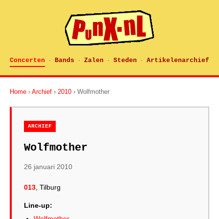
Concerten
Bands
Zalen
Steden
Artikelenarchief
·
·
·
·
Home
›
Archief
›
2010
› Wolfmother
ARCHIEF
Wolfmother
26 januari 2010
013
, Tilburg
Line-up:
Wolfmother