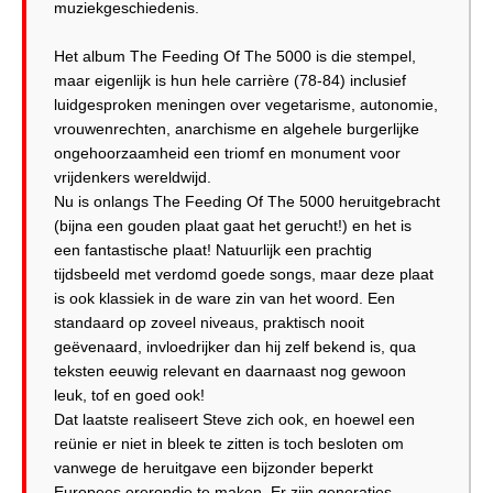
muziekgeschiedenis.
Het album The Feeding Of The 5000 is die stempel,
maar eigenlijk is hun hele carrière (78-84) inclusief
luidgesproken meningen over vegetarisme, autonomie,
vrouwenrechten, anarchisme en algehele burgerlijke
ongehoorzaamheid een triomf en monument voor
vrijdenkers wereldwijd.
Nu is onlangs The Feeding Of The 5000 heruitgebracht
(bijna een gouden plaat gaat het gerucht!) en het is
een fantastische plaat! Natuurlijk een prachtig
tijdsbeeld met verdomd goede songs, maar deze plaat
is ook klassiek in de ware zin van het woord. Een
standaard op zoveel niveaus, praktisch nooit
geëvenaard, invloedrijker dan hij zelf bekend is, qua
teksten eeuwig relevant en daarnaast nog gewoon
leuk, tof en goed ook!
Dat laatste realiseert Steve zich ook, en hoewel een
reünie er niet in bleek te zitten is toch besloten om
vanwege de heruitgave een bijzonder beperkt
Europees ererondje te maken. Er zijn generaties