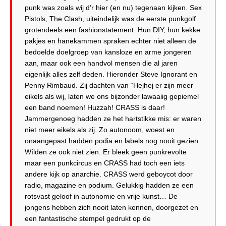
punk was zoals wij d’r hier (en nu) tegenaan kijken. Sex
Pistols, The Clash, uiteindelijk was de eerste punkgolf
grotendeels een fashionstatement. Hun DIY, hun kekke
pakjes en hanekammen spraken echter niet alleen de
bedoelde doelgroep van kansloze en arme jongeren
aan, maar ook een handvol mensen die al jaren
eigenlijk alles zelf deden. Hieronder Steve Ignorant en
Penny Rimbaud. Zij dachten van “Hejhej er zijn meer
eikels als wij, laten we ons bijzonder lawaaiig gepiemel
een band noemen! Huzzah! CRASS is daar!
Jammergenoeg hadden ze het hartstikke mis: er waren
niet meer eikels als zij. Zo autonoom, woest en
onaangepast hadden podia en labels nog nooit gezien.
Wílden ze ook niet zien. Er bleek geen punkrevolte
maar een punkcircus en CRASS had toch een iets
andere kijk op anarchie. CRASS werd geboycot door
radio, magazine en podium. Gelukkig hadden ze een
rotsvast geloof in autonomie en vrije kunst… De
jongens hebben zich nooit laten kennen, doorgezet en
een fantastische stempel gedrukt op de