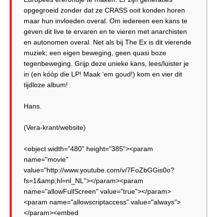
opgegroeid zonder dat ze CRASS ooit konden horen
maar hun invloeden overal. Om iedereen een kans te
geven dit live te ervaren en te vieren met anarchisten
en autonomen overal. Net als bij The Ex is dit vierende
muziek; een eigen beweging, geen quasi boze
tegenbeweging. Grijp deze unieke kans, lees/luister je
in (en kóóp die LP! Maak ‘em goud!) kom en vier dit
tijdloze album!
Hans.
(Vera-krant/website)
<object width="480" height="385"><param
name="movie"
value="http://www.youtube.com/v/7FoZbGGis0o?
fs=1&amp;hl=nl_NL"></param><param
name="allowFullScreen" value="true"></param>
<param name="allowscriptaccess" value="always">
</param><embed