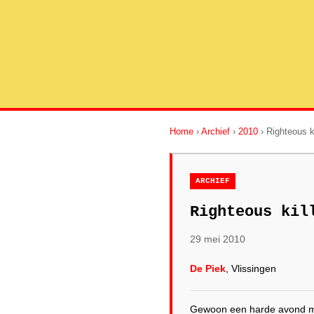
Home
›
Archief
›
2010
› Righteous k
ARCHIEF
Righteous kil
29 mei 2010
De Piek
, Vlissingen
Gewoon een harde avond m