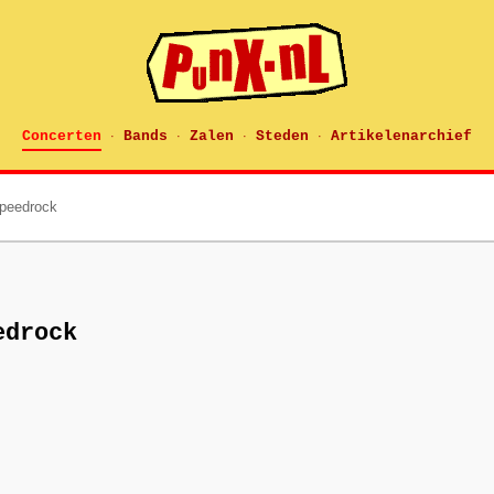
Concerten
Bands
Zalen
Steden
Artikelenarchief
·
·
·
·
speedrock
edrock