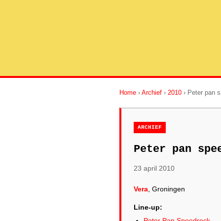
Home
›
Archief
›
2010
› Peter pan 
ARCHIEF
Peter pan spe
23 april 2010
Vera
, Groningen
Line-up:
Peter Pan Speedrock