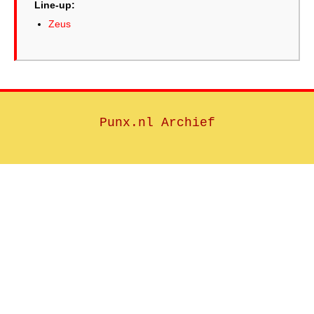
Line-up:
Zeus
Punx.nl Archief