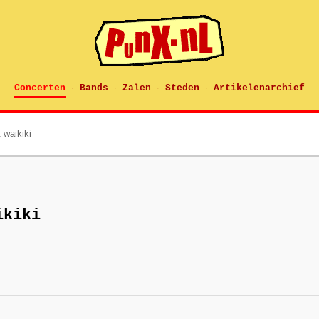
Concerten
Bands
Zalen
Steden
Artikelenarchief
·
·
·
·
 waikiki
ikiki