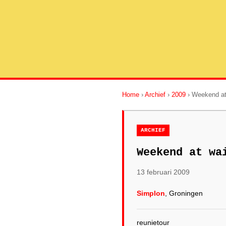
Home
›
Archief
›
2009
› Weekend at
ARCHIEF
Weekend at wa
13 februari 2009
Simplon
, Groningen
reunietour