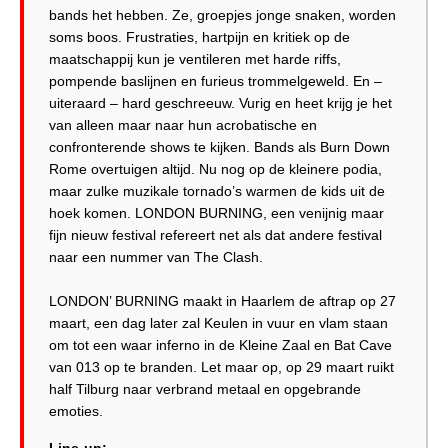
bands het hebben. Ze, groepjes jonge snaken, worden
soms boos. Frustraties, hartpijn en kritiek op de
maatschappij kun je ventileren met harde riffs,
pompende baslijnen en furieus trommelgeweld. En –
uiteraard – hard geschreeuw. Vurig en heet krijg je het
van alleen maar naar hun acrobatische en
confronterende shows te kijken. Bands als Burn Down
Rome overtuigen altijd. Nu nog op de kleinere podia,
maar zulke muzikale tornado’s warmen de kids uit de
hoek komen. LONDON BURNING, een venijnig maar
fijn nieuw festival refereert net als dat andere festival
naar een nummer van The Clash.
LONDON’ BURNING maakt in Haarlem de aftrap op 27
maart, een dag later zal Keulen in vuur en vlam staan
om tot een waar inferno in de Kleine Zaal en Bat Cave
van 013 op te branden. Let maar op, op 29 maart ruikt
half Tilburg naar verbrand metaal en opgebrande
emoties.