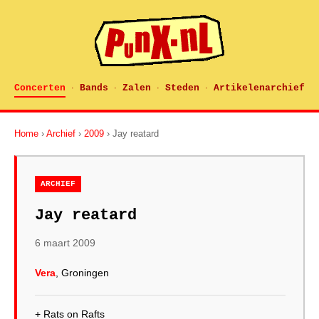
Concerten
Bands
Zalen
Steden
Artikelenarchief
·
·
·
·
Home
›
Archief
›
2009
› Jay reatard
ARCHIEF
Jay reatard
6 maart 2009
Vera
, Groningen