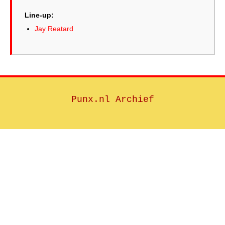
Line-up:
Jay Reatard
Punx.nl Archief