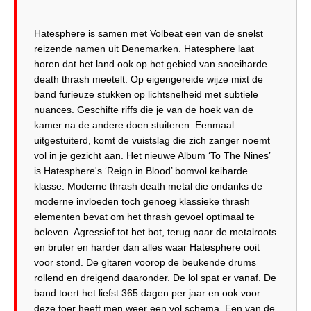
Hatesphere is samen met Volbeat een van de snelst
reizende namen uit Denemarken. Hatesphere laat
horen dat het land ook op het gebied van snoeiharde
death thrash meetelt. Op eigengereide wijze mixt de
band furieuze stukken op lichtsnelheid met subtiele
nuances. Geschifte riffs die je van de hoek van de
kamer na de andere doen stuiteren. Eenmaal
uitgestuiterd, komt de vuistslag die zich zanger noemt
vol in je gezicht aan. Het nieuwe Album ‘To The Nines’
is Hatesphere's ‘Reign in Blood’ bomvol keiharde
klasse. Moderne thrash death metal die ondanks de
moderne invloeden toch genoeg klassieke thrash
elementen bevat om het thrash gevoel optimaal te
beleven. Agressief tot het bot, terug naar de metalroots
en bruter en harder dan alles waar Hatesphere ooit
voor stond. De gitaren voorop de beukende drums
rollend en dreigend daaronder. De lol spat er vanaf. De
band toert het liefst 365 dagen per jaar en ook voor
deze toer heeft men weer een vol schema. Een van de