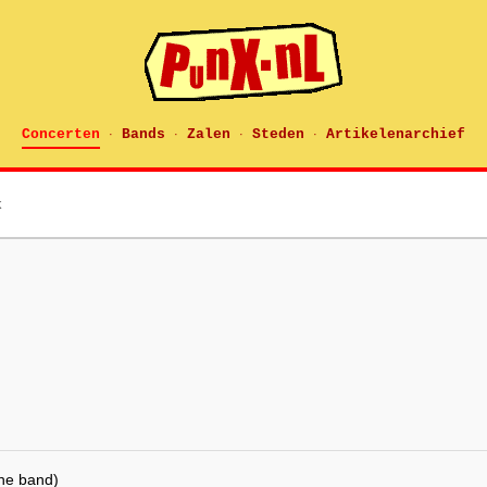
Concerten
Bands
Zalen
Steden
Artikelenarchief
·
·
·
·
k
he band)