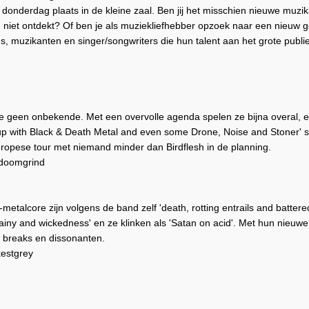
 donderdag plaats in de kleine zaal. Ben jij het misschien nieuwe muzik
 niet ontdekt? Of ben je als muziekliefhebber opzoek naar een nieuw 
ds, muzikanten en singer/songwriters die hun talent aan het grote publi
 geen onbekende. Met een overvolle agenda spelen ze bijna overal, en
p with Black & Death Metal and even some Drone, Noise and Stoner' sn
ropese tour met niemand minder dan Birdflesh in de planning.
rdoomgrind
metalcore zijn volgens de band zelf 'death, rotting entrails and batte
llainy and wickedness' en ze klinken als 'Satan on acid'. Met hun nieuw
e breaks en dissonanten.
estgrey