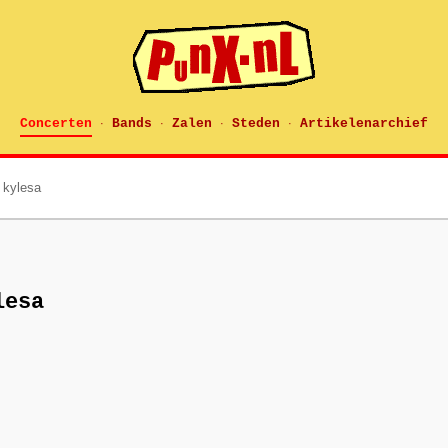
Concerten
Bands
Zalen
Steden
Artikelenarchief
·
·
·
·
 kylesa
lesa