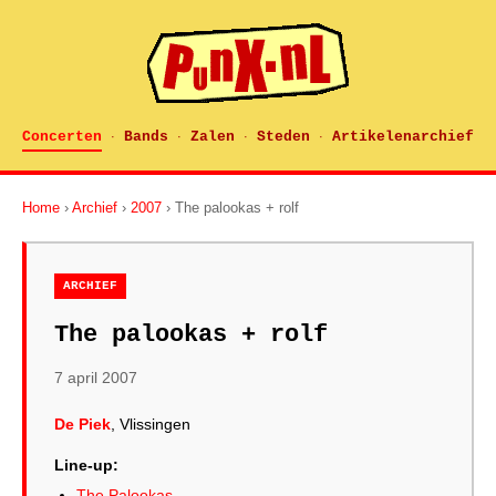
Concerten
Bands
Zalen
Steden
Artikelenarchief
·
·
·
·
Home
›
Archief
›
2007
› The palookas + rolf
ARCHIEF
The palookas + rolf
7 april 2007
De Piek
, Vlissingen
Line-up:
The Palookas