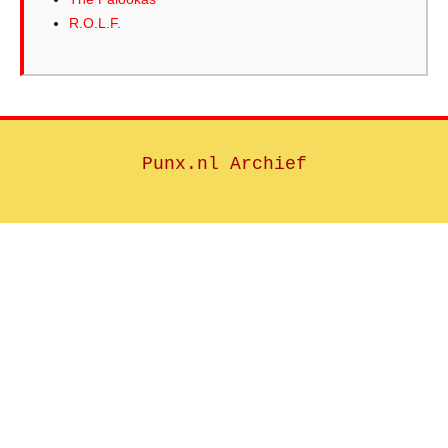
R.O.L.F.
Punx.nl Archief