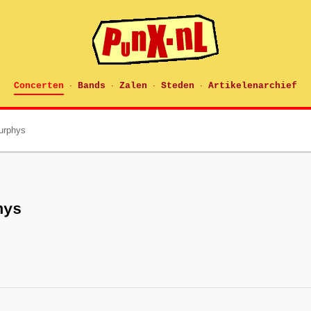
Concerten
Bands
Zalen
Steden
Artikelenarchief
·
·
·
·
urphys
hys