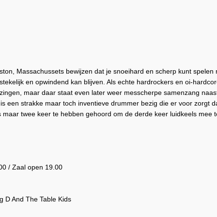
ton, Massachussets bewijzen dat je snoeihard en scherp kunt spelen met
tekelijk en opwindend kan blijven. Als echte hardrockers en oi-hardc
zingen, maar daar staat even later weer messcherpe samenzang naast. 
 is een strakke maar toch inventieve drummer bezig die er voor zorgt dat j
ngs maar twee keer te hebben gehoord om de derde keer luidkeels mee t
0 / Zaal open 19.00
ig D And The Table Kids