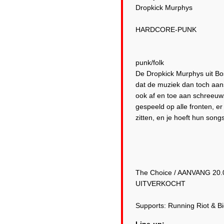
Dropkick Murphys
HARDCORE-PUNK
punk/folk
De Dropkick Murphys uit Bos
dat de muziek dan toch aans
ook af en toe aan schreeuw
gespeeld op alle fronten, er
zitten, en je hoeft hun so
The Choice / AANVANG 20.0
UITVERKOCHT
Supports: Running Riot & B