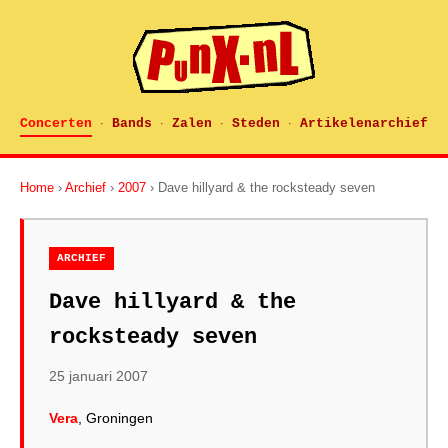
Concerten
Bands
Zalen
Steden
Artikelenarchief
·
·
·
·
Home
›
Archief
›
2007
› Dave hillyard & the rocksteady seven
ARCHIEF
Dave hillyard & the
rocksteady seven
25 januari 2007
Vera
, Groningen