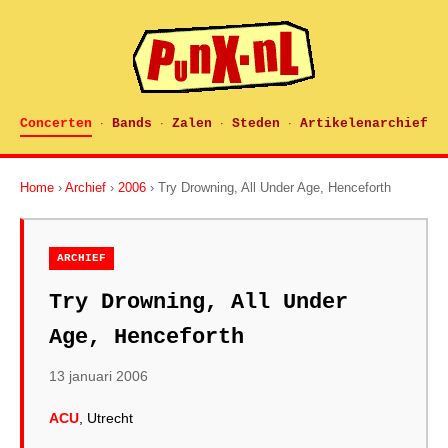
Concerten
Bands
Zalen
Steden
Artikelenarchief
·
·
·
·
Home
›
Archief
›
2006
› Try Drowning, All Under Age, Henceforth
ARCHIEF
Try Drowning, All Under
Age, Henceforth
13 januari 2006
ACU
, Utrecht