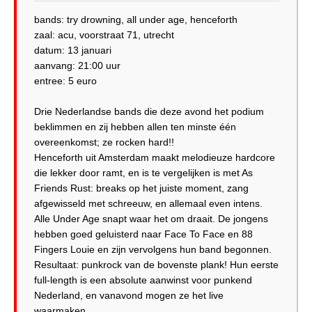
bands: try drowning, all under age, henceforth
zaal: acu, voorstraat 71, utrecht
datum: 13 januari
aanvang: 21:00 uur
entree: 5 euro
Drie Nederlandse bands die deze avond het podium
beklimmen en zij hebben allen ten minste één
overeenkomst; ze rocken hard!!
Henceforth uit Amsterdam maakt melodieuze hardcore
die lekker door ramt, en is te vergelijken is met As
Friends Rust: breaks op het juiste moment, zang
afgewisseld met schreeuw, en allemaal even intens.
Alle Under Age snapt waar het om draait. De jongens
hebben goed geluisterd naar Face To Face en 88
Fingers Louie en zijn vervolgens hun band begonnen.
Resultaat: punkrock van de bovenste plank! Hun eerste
full-length is een absolute aanwinst voor punkend
Nederland, en vanavond mogen ze het live
waarmaken.