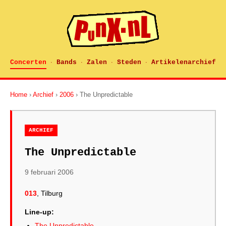
Concerten
Bands
Zalen
Steden
Artikelenarchief
·
·
·
·
Home
›
Archief
›
2006
› The Unpredictable
ARCHIEF
The Unpredictable
9 februari 2006
013
, Tilburg
Line-up:
The Unpredictable