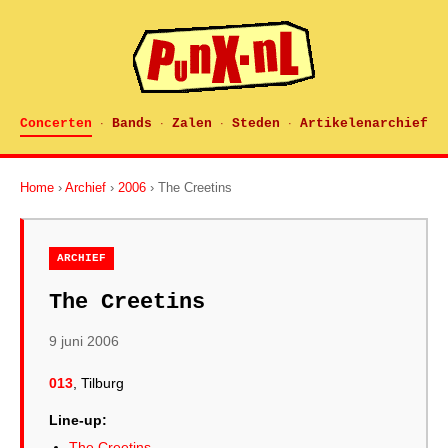
Concerten
Bands
Zalen
Steden
Artikelenarchief
·
·
·
·
Home
›
Archief
›
2006
› The Creetins
ARCHIEF
The Creetins
9 juni 2006
013
, Tilburg
Line-up:
The Creetins