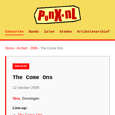
Concerten
Bands
Zalen
Steden
Artikelenarchief
·
·
·
·
Home
›
Archief
›
2006
› The Come Ons
ARCHIEF
The Come Ons
12 oktober 2006
Vera
, Groningen
Line-up:
The Come Ons