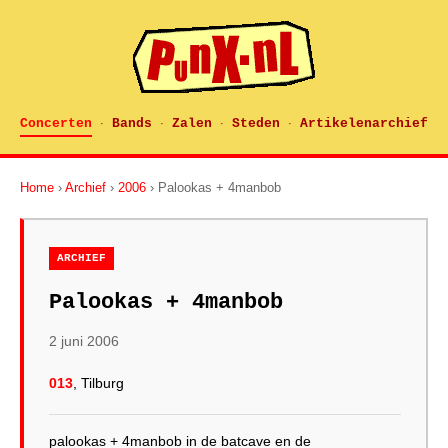
Concerten
Bands
Zalen
Steden
Artikelenarchief
·
·
·
·
Home
›
Archief
›
2006
› Palookas + 4manbob
ARCHIEF
Palookas + 4manbob
2 juni 2006
013
, Tilburg
palookas + 4manbob in de batcave en de